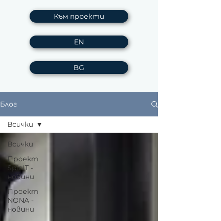
Към проекти
EN
BG
Блог
Всички
Всички
Проект
SpinIT -
новини
Проект
NONA -
новини