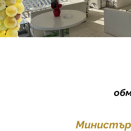
об
Министър