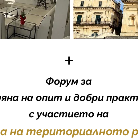
+
Форум за
мяна
на опит и добри прак
с участ
ието на
а на териториалното р