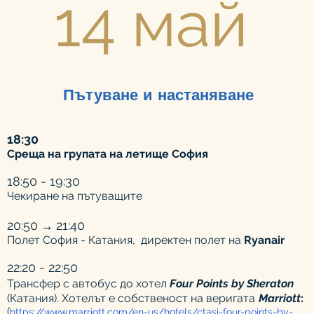
14 май
Пътуване и настаняване
18
:30
Среща на групата
на летище София
18:50 - 19:30
Чекиране на пътуващите
20:50
→
21:40
Полет София - Катания, дирек
т
ен
полет на
Ryanair
22:20 - 22:50
Трансфер с автобус д
о хотел
Four Points by Sheraton
(Катания). Хотелът е собственост на веригата
Marriott
:
(
https://www.marriott.com/en-us/hotels/ctasi-four-points-by-