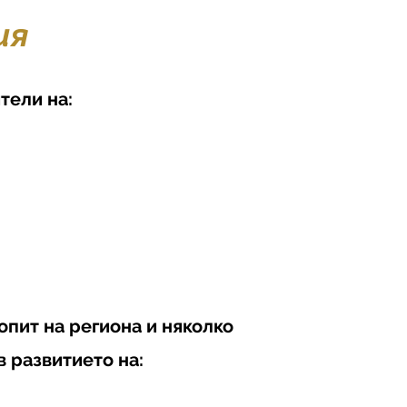
ия
тели на:
 опит
на региона и няколко
в развитието на: