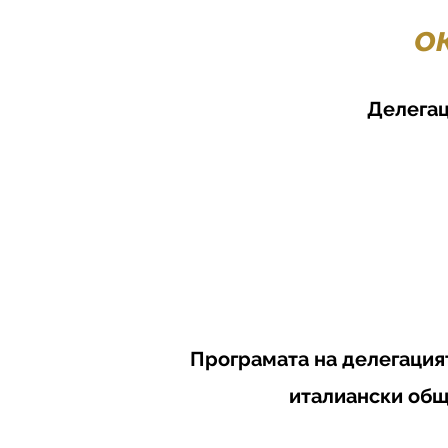
о
Делегац
Програмата на делегацият
италиански общ