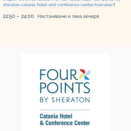
)
sheraton-catania-hotel-and-conference-center/overvie
w/
22:50 – 24:00
Настаняване и лека вечеря