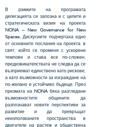
В рамките на програмата 
делегацията се запозна и с целите и 
стратегическата визия на проекта 
NONA – New Governance for New 
Spaces.
 Дискусиите подчертаха едно 
от основните послания на проекта: в 
свят, който се променя с ускорени 
темпове и става все по-сложен, 
предизвикателствата не следва да се 
възприемат единствено като рискове, 
а като възможности за изграждане на 
по-желано и устойчиво бъдеще. През 
призмата на 
NONA
 бяха разгледани 
възможностите общините да 
разпознават новите перспективи за 
развитие и да превръщат 
неизползваните пространства в 
двигатели на растеж и обществена 