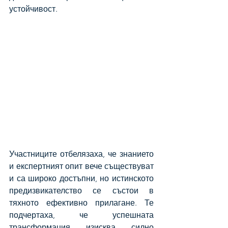
устойчивост.
Участниците отбелязаха, че знанието 
и експертният опит вече съществуват 
и са широко достъпни, но истинското 
предизвикателство се състои в 
тяхното ефективно прилагане. Те 
подчертаха, че успешната 
трансформация изисква силно 