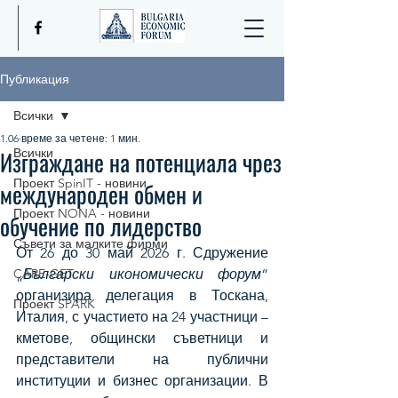
Публикация
Всички
1.06
време за четене: 1 мин.
Изграждане на потенциала чрез
Всички
Проект SpinIT - новини
международен обмен и
Проект NONA - новини
обучение по лидерство
Съвети за малките фирми
От 26 до 30 май 2026 г. Сдружение 
CARE-GET
„
Български икономически форум
“ 
организира делегация в Тоскана, 
Проект SPARK
Италия, с участието на 24 участници – 
кметове, общински съветници и 
представители на публични 
институции и бизнес организации. В 