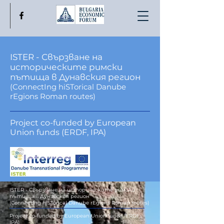
ISTER - Свързване на
историческите римски
пътища в Дунавския регион
(ConnectIng hiSTorical Danube
rEgions Roman routes)
Project co-funded by European
Union funds (ERDF, IPA)
ISTER - Свързване на историческите римски
пътища в Дунавския регион
(ConnectIng hiSTorical Danube rEgions Roman routes)
Project co-funded by European Union funds (ERDF,
IPA)