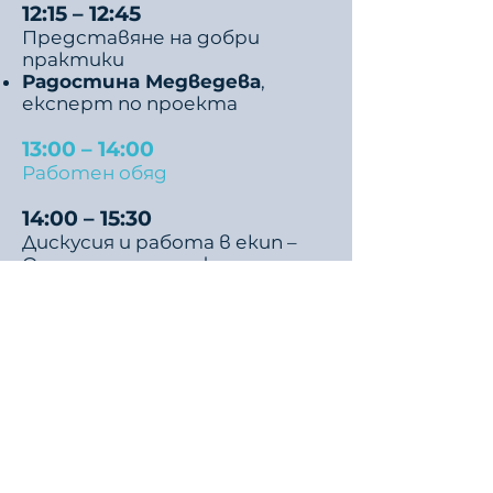
12:15 – 12:45
Представяне на добри
практики
Радостина Медведева
,
експерт по проекта
13:00 – 14:00
Работен обяд
14:00 – 15:30
Дискусия и работа в екип –
Определяне на нуждите и
пропуските по отношение на
защитата и оценката на
Римското културно-
историческо наследство
Модератор: Георги Табаков
,
ръководител на проекта за
България и председател на УС
на Български икономически
форум