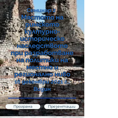
Семинар 2
Мястото на
римското
културно-
историческо
наследството
при разработване
на политики на
местно и
регионално ниво
16 декември 2021 г.,
Видин
Програма
Презентации