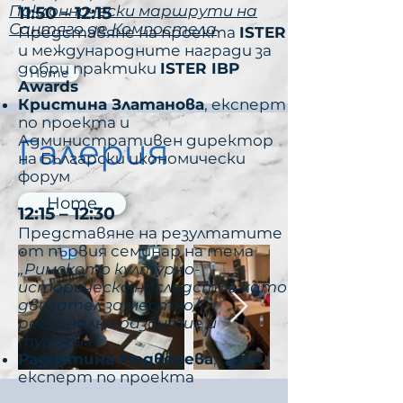
Поклоннически маршрути на
11:50 – 12:15
Сантяго де Компостела
Представяне на проекта
ISTER
и международните награди за
добри практики
ISTER IBP
Home
Awards
Кристина Златанова
, експерт
по проекта и
Галерия
Административен директор
на Български икономически
форум
Home
12:15 – 12:30
Представяне на резултатите
от първия семинар на тема
„Римското културно-
историческо наследство като
двигател за местно/
регионално развитие и
туризъм”
Радостина Медведева
,
експерт по проекта