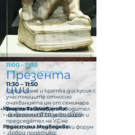
11:00 - 11:30
Презента
Кафе - Регистрация
11:30 – 11:50
ции
Откриване и кратка дискусия с
участниците относно
очакванията им от семинара
Кристина Златанова:
Георги Табаков,
ръководител
-
Въведение в проект ISTER
на проект ISTER за България и
председател на УС на
Радостина Медведева:
Български икономически форум
-
Добра практика: