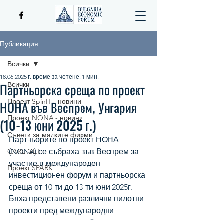
Публикация
Всички
18.06.2025 г.
време за четене: 1 мин.
Партньорска среща по проект
Всички
Проект SpinIT - новини
НОНА във Веспрем, Унгария
Проект NONA - новини
(10-13 юни 2025 г.)
Съвети за малките фирми
Партньорите по проект НОНА 
CARE-GET
(NONA) се събраха във Веспрем за 
участие в международен 
Проект SPARK
инвестиционен форум и партньорска 
среща от 10-ти до 13-ти юни 2025г. 
Бяха представени различни пилотни 
проекти пред международни 